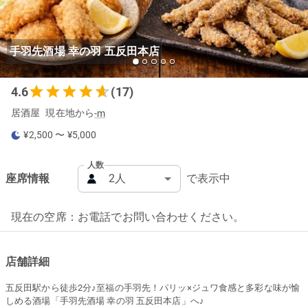
手羽先酒場 幸の羽 五反田本店
4.6
(17)
居酒屋
現在地から
-m
¥2,500
〜
¥5,000
人数
座席情報
で表示中
現在の空席：お電話でお問い合わせください。
店舗詳細
五反田駅から徒歩2分♪至福の手羽先！パリッ×ジュワ食感と多彩な味が愉
しめる酒場「手羽先酒場 幸の羽 五反田本店」へ♪