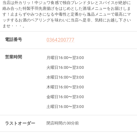
当店は外カリッ！中ジュワ食感で独自ブレンドタレとスパイスが絶妙に
絡み合った特製手羽先唐揚げをはじめとした酒場メニューをお届けしま
す！止まらずやみつきになる中毒性と定番から逸品メニューで最高にマ
ッチするお酒のペアリングを味わいに当店へ是非、気軽にお越し下さい
ませ・・・。
電話番号
0364200777
営業時間
月曜日
16:00〜翌3:00
火曜日
16:00〜翌3:00
水曜日
16:00〜翌3:00
木曜日
16:00〜翌3:00
金曜日
16:00〜翌3:00
土曜日
16:00〜翌3:00
ラストオーダー
閉店時間の30分前