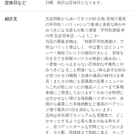
定休日など
日曜、祝日は定休日となります。
紹介文
五反田駅から歩いてすぐの好立地♪至福で最高
の手羽先！パリッ×ジュワ食感と多彩な味がや
みつきになる誰もが集う酒場「手羽先酒場 幸
の羽 五反田本店」へようこそ♪
当店の看板名物は、「特製手羽先唐揚げ」で
外はパリッと香ばしく、中は驚くほどジュー
シー！独自ブレンドの秘伝のタレと、旨味を
引き立てる特製スパイスが絶妙に絡み合い、
一度食べたら止まらない圧倒的な中毒性とや
みつきになること間違いなし♪味も必ずお好み
が見つかる13種類！自身の最高の味付けを発
見！またその他にも居酒屋の定番メニューか
らこれが欲しかったの逸品メニューまで多種
多様にご用意しております！やみつき料理に
は欠かせない弾ける強炭酸ハイボールや、全
国から厳選した本格焼酎など最高のペアリン
グ酒で最高の1日を演出しちゃいます♪
店内は木目調でカジュアルな雰囲気で、どこ
かホッとするような落ち着きのある和モダ
ン、且つアットホームな空間となっておりま
す。少人数、団体様まで気軽に友人、カップ