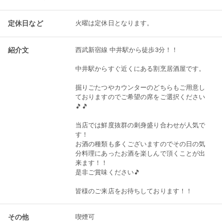
定休日など
火曜は定休日となります。
紹介文
西武新宿線 中井駅から徒歩3分！！
中井駅からすぐ近くにある割烹居酒屋です。
掘りごたつやカウンターのどちらもご用意し
ておりますのでご希望の席をご選択ください
🎵🎵
当店では鮮度抜群の刺身盛り合わせが人気で
す！
お酒の種類も多くございますのでその日の気
分料理にあったお酒を楽しんで頂くことが出
来ます！！
是非ご賞味ください🎵
皆様のご来店をお待ちしております！！
その他
喫煙可