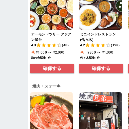
アーモンドツリー アジア
ミニインドレストラン
ン屋台
(代々木)
4.3
(40)
4.2
(198)
¥1,000
〜
¥2,000
¥800
〜
¥1,000
旗の台駅歩1分
代々木駅歩1分
確保する
確保する
焼肉・ステーキ