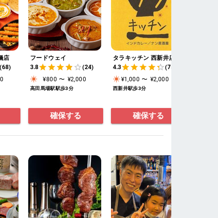
橋店
フードウェイ
タラキッチン 西新井店
ムスタン
(68)
3.8
(24)
4.3
(75)
4.2
00
¥800
〜
¥2,000
¥1,000
〜
¥2,000
¥1,0
高田馬場駅駅歩3分
西新井駅歩3分
新大久保
確保する
確保する