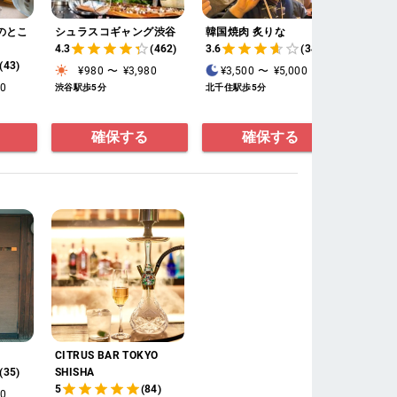
のとこ
シュラスコギャング渋谷
韓国焼肉 炙りな
4.3
(462)
3.6
(34)
(43)
¥980
〜
¥3,980
¥3,500
〜
¥5,000
00
渋谷駅歩5分
北千住駅歩5分
確保する
確保する
CITRUS BAR TOKYO
(35)
SHISHA
5
(84)
00