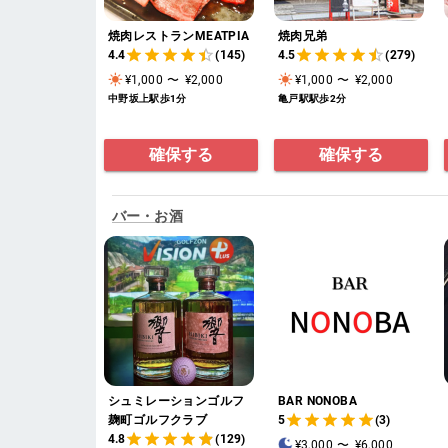
焼肉レストランMEATPIA
焼肉兄弟
4.4
(145)
4.5
(279)
¥1,000
〜
¥2,000
¥1,000
〜
¥2,000
中野坂上駅歩1分
亀戸駅駅歩2分
確保する
確保する
バー・お酒
シュミレーションゴルフ
BAR NONOBA
麹町ゴルフクラブ
5
(3)
4.8
(129)
¥3,000
〜
¥6,000