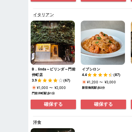
イタリアン
B．linda～ビリンダ～門前
イプシロン
仲町店
4.4
(87)
3.9
(67)
¥1,200
〜
¥3,000
¥1,000
〜
¥2,000
新宿御苑駅歩2分
門前仲町駅歩1分
確保する
確保する
洋食