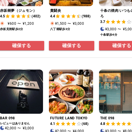
赤坂樹夢（ジュモン）
貴闘炎
十条の焼肉 いつも
4.5
(402)
4.4
(988)
ろ
3.7
¥600
〜
¥1,200
¥1,500
〜
¥3,000
¥3,000
〜
¥5,0
赤坂見附駅歩2分
八丁堀駅歩3分
十条駅歩4分
確保する
確保する
確保する
BAR 098
FUTURE LAND TOKYO
THE 098
レビューはありません
4.1
(68)
4.8
¥2,000
〜
¥3,000
¥2,000
〜
¥4,000
¥3,000
〜
¥8,0