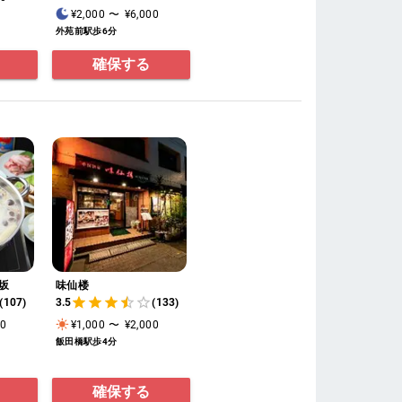
¥2,000
〜
¥6,000
外苑前駅歩6分
確保する
坂
味仙楼
(107)
3.5
(133)
00
¥1,000
〜
¥2,000
飯田橋駅歩4分
確保する