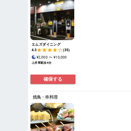
エムズダイニング
4.3
(35)
¥2,000
〜
¥10,000
上井草駅歩4分
確保する
焼鳥・串料理