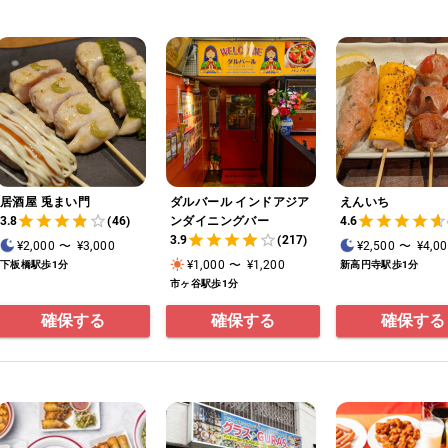
居酒屋 兎まい門
ダルバール インドアジア
えんいち
3.8
(46)
ンダイニングバー
4.6
3.9
(217)
¥2,000
〜
¥3,000
¥2,500
〜
¥4,0
¥1,000
〜
¥1,200
下板橋駅歩1分
新高円寺駅歩1分
市ヶ谷駅歩1分
確保する
確保する
確保する