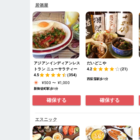
居酒屋
アジアンインディアンレス
だいどこや
トラン ニューサラティー
4.2
(21)
4.5
(354)
西荻窪駅歩1分
¥500
〜
¥1,000
新御徒町駅歩1分
確保する
確保する
エスニック