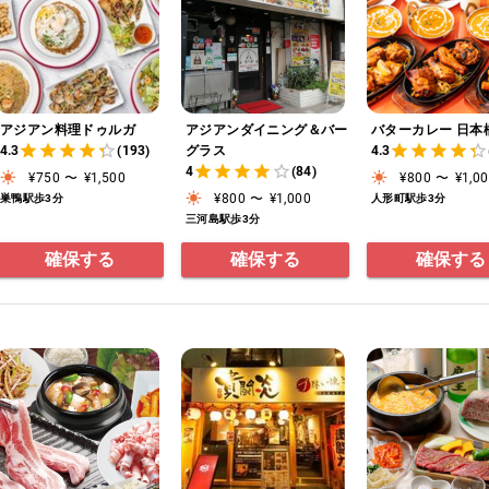
アジアン料理ドゥルガ
アジアンダイニング＆バー
バターカレー 日本
4.3
(193)
グラス
4.3
4
(84)
¥750
〜
¥1,500
¥800
〜
¥1,0
¥800
〜
¥1,000
巣鴨駅歩3分
人形町駅歩3分
三河島駅歩3分
確保する
確保する
確保する