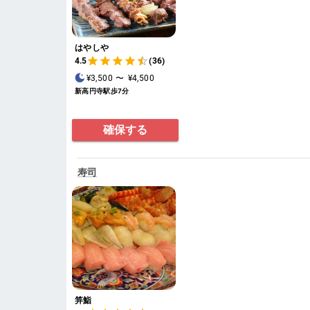
はやしや
4.5
(36)
¥3,500
〜
¥4,500
新高円寺駅歩7分
確保する
寿司
笄鮨