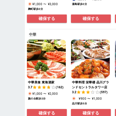
¥1,000
〜
¥3,000
湯島駅歩2分
麹町駅歩2分
確保する
確保する
中華
中華美食 東海酒家
中華料理 栄華楼 品川グラ
3.7
(162)
ンドセントラルタワー店
3.2
(597)
¥1,000
〜
¥2,000
¥900
〜
¥1,000
旗の台駅歩2分
品川駅歩3分
確保する
確保する