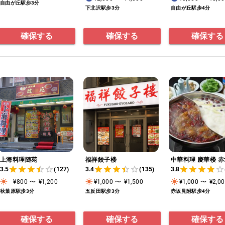
自由が丘駅歩3分
下北沢駅歩3分
自由が丘駅歩4分
確保する
確保する
確保する
上海料理随苑
福祥餃子楼
中華料理 慶華楼 赤
3.5
(127)
3.4
(135)
3.8
¥800
〜
¥1,200
¥1,000
〜
¥1,500
¥1,000
〜
¥2,0
秋葉原駅歩3分
五反田駅歩3分
赤坂見附駅歩4分
確保する
確保する
確保する