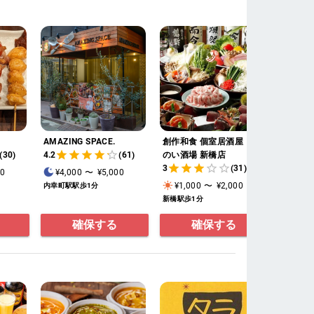
AMAZING SPACE.
創作和食 個室居酒屋 とと
肉ギャ
(30)
4.2
(61)
のい酒場 新橋店
4.2
3
(31)
00
¥4,000
〜
¥5,000
¥2,0
¥1,000
〜
¥2,000
内幸町駅駅歩1分
渋谷駅歩
新橋駅歩1分
確保する
確保する